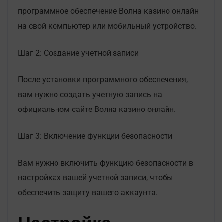
программное обеспечение Волна казино онлайн
на свой компьютер или мобильный устройство.
Шаг 2: Создание учетной записи
После установки программного обеспечения,
вам нужно создать учетную запись на
официальном сайте Волна казино онлайн.
Шаг 3: Включение функции безопасности
Вам нужно включить функцию безопасности в
настройках вашей учетной записи, чтобы
обеспечить защиту вашего аккаунта.