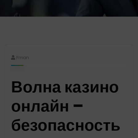
Fman
Волна казино
онлайн –
безопасность