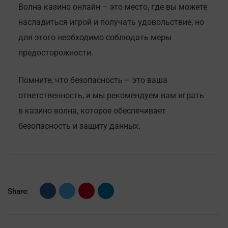
Волна казино онлайн – это место, где вы можете
насладиться игрой и получать удовольствие, но
для этого необходимо соблюдать меры
предосторожности.
Помните, что безопасность – это ваша
ответственность, и мы рекомендуем вам играть
в казино волна, которое обеспечивает
безопасность и защиту данных.
Share: