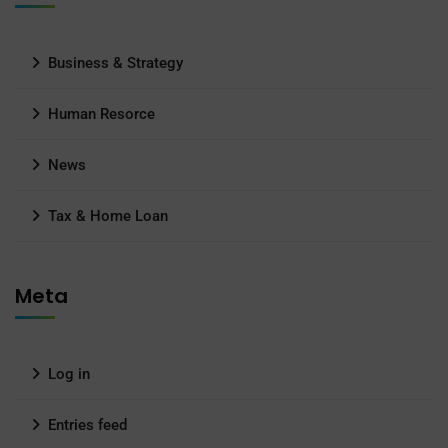
Business & Strategy
Human Resorce
News
Tax & Home Loan
Meta
Log in
Entries feed