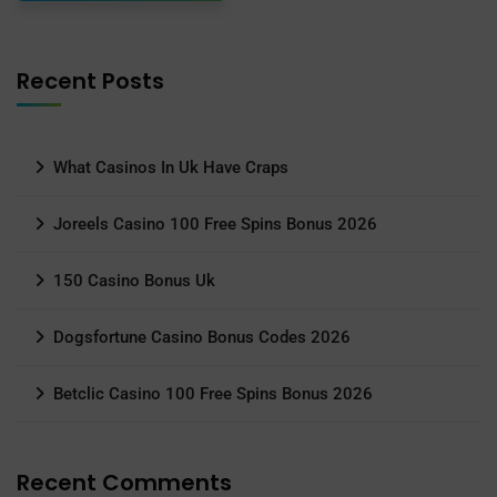
Recent Posts
What Casinos In Uk Have Craps
Joreels Casino 100 Free Spins Bonus 2026
150 Casino Bonus Uk
Dogsfortune Casino Bonus Codes 2026
Betclic Casino 100 Free Spins Bonus 2026
Recent Comments