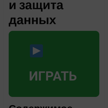
и защита
данных
ИГРАТЬ