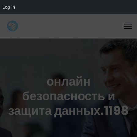
Log In
онлайн
безопасность и
защита данных.1198