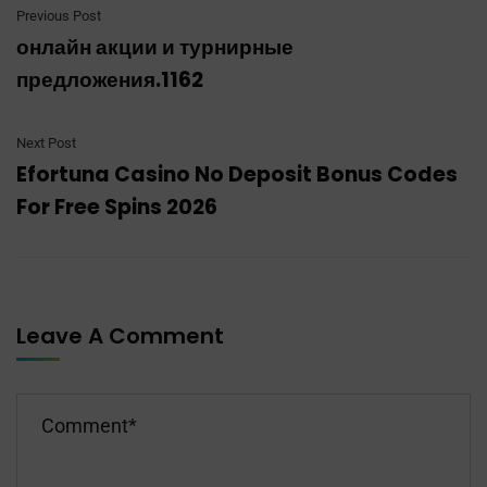
Previous Post
онлайн акции и турнирные
предложения.1162
Next Post
Efortuna Casino No Deposit Bonus Codes
For Free Spins 2026
Leave A Comment