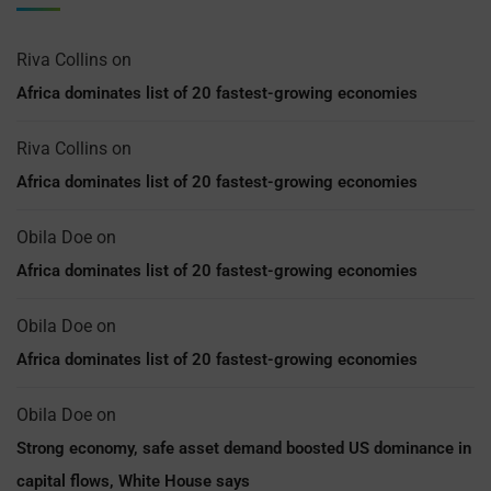
Riva Collins
on
Africa dominates list of 20 fastest-growing economies
Riva Collins
on
Africa dominates list of 20 fastest-growing economies
Obila Doe
on
Africa dominates list of 20 fastest-growing economies
Obila Doe
on
Africa dominates list of 20 fastest-growing economies
Obila Doe
on
Strong economy, safe asset demand boosted US dominance in
capital flows, White House says