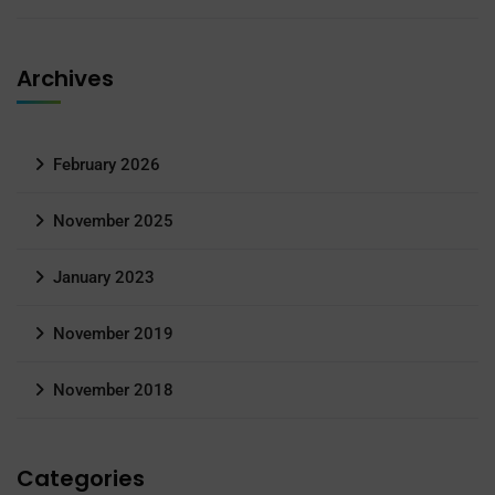
Archives
February 2026
November 2025
January 2023
November 2019
November 2018
Categories