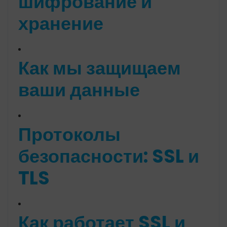
шифрование и
хранение
Как мы защищаем
ваши данные
Протоколы
безопасности: SSL и
TLS
Как работает SSL и