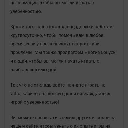
информации, чтобы вы могли играть с
уверенностью.
Кроме того, наша команда поддержки работает
круглосуточно, чтобы помочь вам в любое
время, если у вас возникнут вопросы или
проблемы. Мы также предлагаем многие бонусы
и акции, чтобы вы могли начать играть с
наибольшей выгодой.
Так что не откладывайте, начните играть на
volna казино онлайн сегодня и наслаждайтесь
игрой с уверенностью!
Вы можете прочитать отзывы других игроков на
нашем сайте, чтобы узнать о их опыте игры на