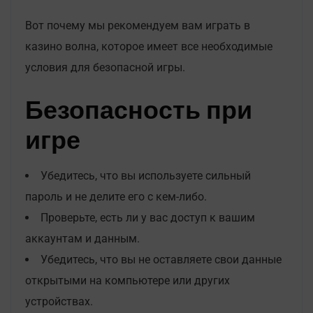
Вот почему мы рекомендуем вам играть в
казино волна, которое имеет все необходимые
условия для безопасной игры.
Безопасность при
игре
Убедитесь, что вы используете сильный
пароль и не делите его с кем-либо.
Проверьте, есть ли у вас доступ к вашим
аккаунтам и данным.
Убедитесь, что вы не оставляете свои данные
открытыми на компьютере или других
устройствах.