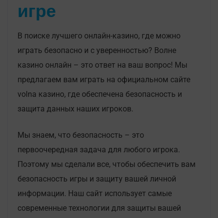
игре
В поиске лучшего онлайн-казино, где можно
играть безопасно и с уверенностью? Волне
казино онлайн – это ответ на ваш вопрос! Мы
предлагаем вам играть на официальном сайте
volna казино, где обеспечена безопасность и
защита данных наших игроков.
Мы знаем, что безопасность – это
первоочередная задача для любого игрока.
Поэтому мы сделали все, чтобы обеспечить вам
безопасность игры и защиту вашей личной
информации. Наш сайт использует самые
современные технологии для защиты вашей