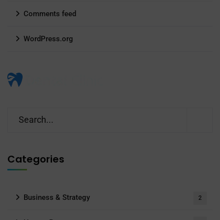
Comments feed
WordPress.org
Categories
Business & Strategy
2