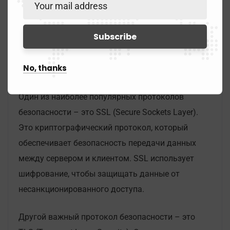
Протоколы
безопасности:
SSL и TLS
No, thanks
Один из наиболее популярных протоколов
безопасности – это SSL (Secure Sockets Layer).
Это криптографический протокол, который
обеспечивает безопасность передачи данных
между сервером и клиентом. SSL использует
шифрование, чтобы защищать данные от
несанкционированного доступа.
Другой важный протокол безопасности – это