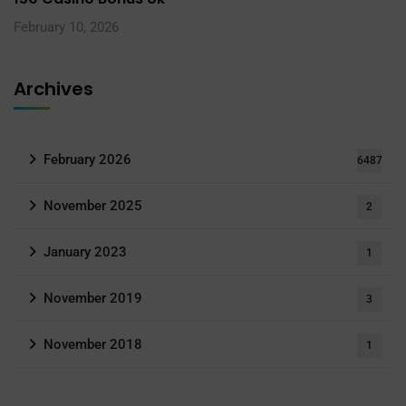
February 10, 2026
Archives
February 2026
6487
November 2025
2
January 2023
1
November 2019
3
November 2018
1