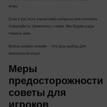
игры.
Если у вас есть какие-либо вопросы или concerns,
пожалуйста, свяжитесь с нами. Мы будем рады
помочь вам.
Волна казино онлайн – это ваш выбор для
безопасной игры!
Меры
предосторожности:
советы для
игроков