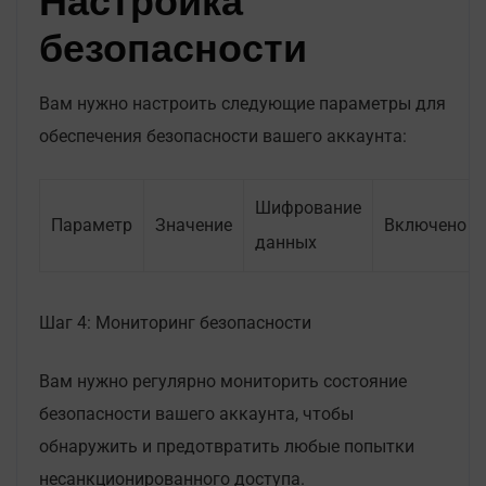
Настройка
безопасности
Вам нужно настроить следующие параметры для
обеспечения безопасности вашего аккаунта:
Шифрование
Параметр
Значение
Включено
данных
Шаг 4: Мониторинг безопасности
Вам нужно регулярно мониторить состояние
безопасности вашего аккаунта, чтобы
обнаружить и предотвратить любые попытки
несанкционированного доступа.